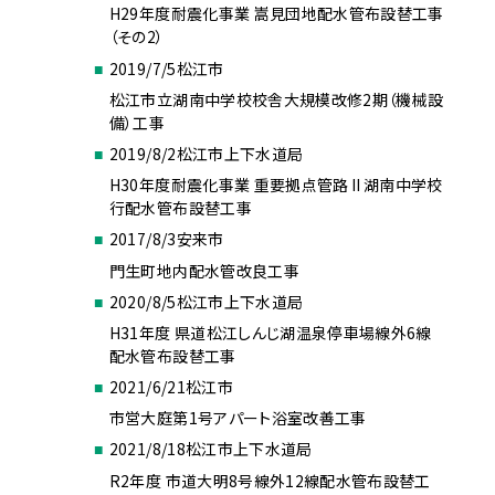
H29年度耐震化事業 嵩見団地配水管布設替工事
（その2）
2019/7/5
松江市
松江市立湖南中学校校舎大規模改修2期（機械設
備）工事
2019/8/2
松江市上下水道局
H30年度耐震化事業 重要拠点管路Ⅱ湖南中学校
行配水管布設替工事
2017/8/3
安来市
門生町地内配水管改良工事
2020/8/5
松江市上下水道局
H31年度 県道松江しんじ湖温泉停車場線外6線
配水管布設替工事
2021/6/21
松江市
市営大庭第1号アパート浴室改善工事
2021/8/18
松江市上下水道局
R2年度 市道大明8号線外12線配水管布設替工